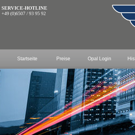
SERVICE-HOTLINE
+49 (0)6507 / 93 95 92
Startseite
Preise
Opal Login
His