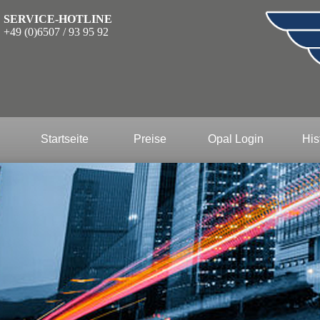
SERVICE-HOTLINE
+49 (0)6507 / 93 95 92
Startseite
Preise
Opal Login
His