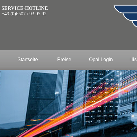
SERVICE-HOTLINE
+49 (0)6507 / 93 95 92
Startseite
Preise
Opal Login
His