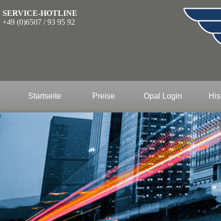
SERVICE-HOTLINE
+49 (0)6507 / 93 95 92
Startseite
Preise
Opal Login
His